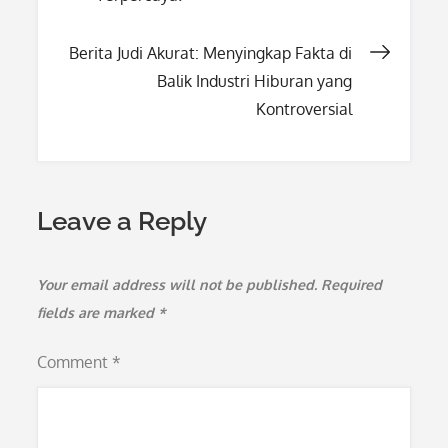
navigation
Berita Judi Akurat: Menyingkap Fakta di
Balik Industri Hiburan yang
Kontroversial
Leave a Reply
Your email address will not be published.
Required
fields are marked
*
Comment
*