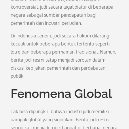
kontroversial, judi secara legal diatur di beberapa
negara sebagai sumber pendapatan bagi
pemerintah dan industri perjudian.
Di Indonesia sendiri, judi secara hukum dilarang
kecuali untuk beberapa bentuk tertentu seperti
lotre dan beberapa permainan tradisional. Namun,
berita judi resmi tetap menjadi sorotan dalam
diskusi kebijakan pemerintah dan perdebatan
publik.
Fenomena Global
Tak bisa dipungkiri bahwa industri judi memiliki
dampak global yang signifikan. Berita judi resmi
sering kali menjadi topik hangat di berbagai negara