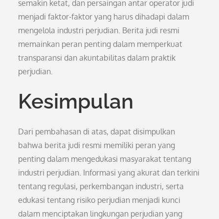
semakin ketat, dan persaingan antar operator judi
menjadi faktor-faktor yang harus dihadapi dalam
mengelola industri perjudian. Berita judi resmi
memainkan peran penting dalam memperkuat
transparansi dan akuntabilitas dalam praktik
perjudian.
Kesimpulan
Dari pembahasan di atas, dapat disimpulkan
bahwa berita judi resmi memiliki peran yang
penting dalam mengedukasi masyarakat tentang
industri perjudian. Informasi yang akurat dan terkini
tentang regulasi, perkembangan industri, serta
edukasi tentang risiko perjudian menjadi kunci
dalam menciptakan lingkungan perjudian yang