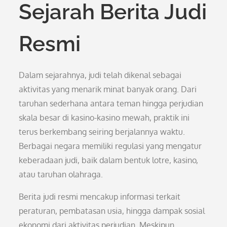
Sejarah Berita Judi
Resmi
Dalam sejarahnya, judi telah dikenal sebagai
aktivitas yang menarik minat banyak orang. Dari
taruhan sederhana antara teman hingga perjudian
skala besar di kasino-kasino mewah, praktik ini
terus berkembang seiring berjalannya waktu.
Berbagai negara memiliki regulasi yang mengatur
keberadaan judi, baik dalam bentuk lotre, kasino,
atau taruhan olahraga.
Berita judi resmi mencakup informasi terkait
peraturan, pembatasan usia, hingga dampak sosial
ekonomi dari aktivitas perjudian. Meskipun