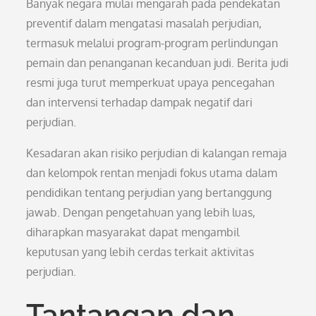
Banyak negara mulai mengarah pada pendekatan
preventif dalam mengatasi masalah perjudian,
termasuk melalui program-program perlindungan
pemain dan penanganan kecanduan judi. Berita judi
resmi juga turut memperkuat upaya pencegahan
dan intervensi terhadap dampak negatif dari
perjudian.
Kesadaran akan risiko perjudian di kalangan remaja
dan kelompok rentan menjadi fokus utama dalam
pendidikan tentang perjudian yang bertanggung
jawab. Dengan pengetahuan yang lebih luas,
diharapkan masyarakat dapat mengambil
keputusan yang lebih cerdas terkait aktivitas
perjudian.
Tantangan dan