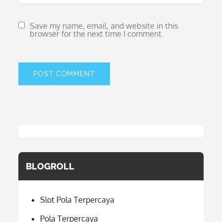
Save my name, email, and website in this
browser for the next time I comment.
BLOGROLL
Slot Pola Terpercaya
Pola Terpercaya