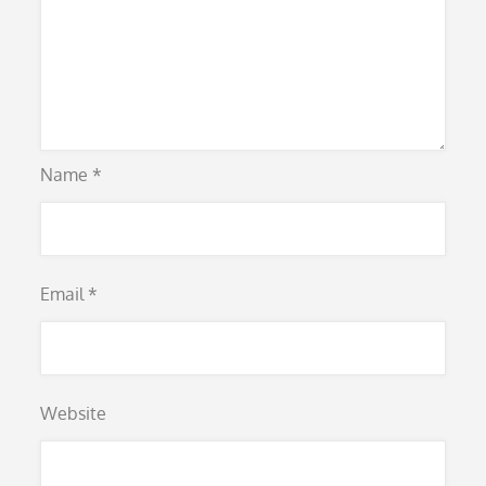
Name
*
Email
*
Website