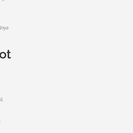
lnya
ot
il
t