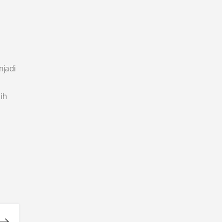
njadi
ih