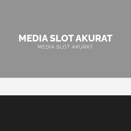
MEDIA SLOT AKURAT
MEDIA SLOT AKURAT