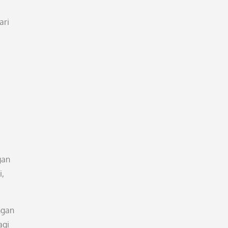
ari
gan
i,
ngan
agi