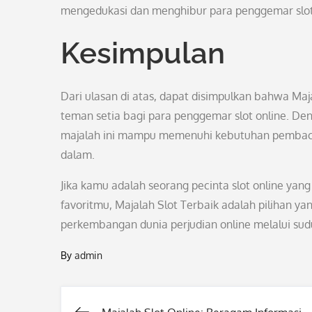
mengedukasi dan menghibur para penggemar slot me
Kesimpulan
Dari ulasan di atas, dapat disimpulkan bahwa Maj
teman setia bagi para penggemar slot online. De
majalah ini mampu memenuhi kebutuhan pembacany
dalam.
Jika kamu adalah seorang pecinta slot online y
favoritmu, Majalah Slot Terbaik adalah pilihan yan
perkembangan dunia perjudian online melalui su
By
admin