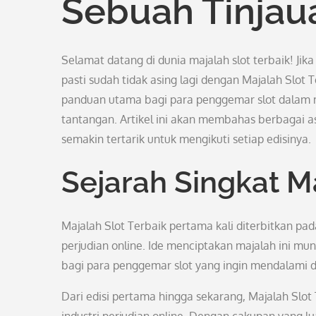
Sebuah Tinjau
Selamat datang di dunia majalah slot terbaik! Ji
pasti sudah tidak asing lagi dengan Majalah Slot 
panduan utama bagi para penggemar slot dalam m
tantangan. Artikel ini akan membahas berbagai 
semakin tertarik untuk mengikuti setiap edisinya.
Sejarah Singkat Ma
Majalah Slot Terbaik pertama kali diterbitkan pad
perjudian online. Ide menciptakan majalah ini mu
bagi para penggemar slot yang ingin mendalami du
Dari edisi pertama hingga sekarang, Majalah Slot