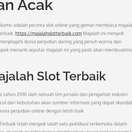
an Acak
ka kamu adalah pecinta slot online yang gemar membaca majala
Terbaik.
https://majalahslotterbaik.com
Majalah ini menjadi
enjelajahi dunia perjudian daring yang penuh warna dan
aspek menarik seputar majalah ini yang pasti akan membuatm
jalah Slot Terbaik
a tahun 2010 oleh sebuah tim jurnalis dan pengamat industri
ncul dari kebutuhan akan sumber informasi yang dapat dianda
nia perjudian online dengan lebih baik.
 Terbaik telah menjadi salah satu publikasi terkemuka dalam