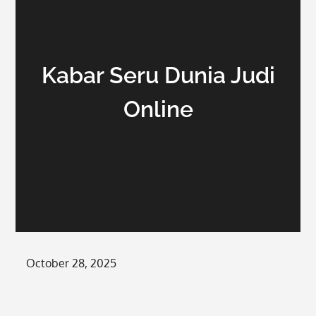
Kabar Seru Dunia Judi
Online
Posted
October 28, 2025
on