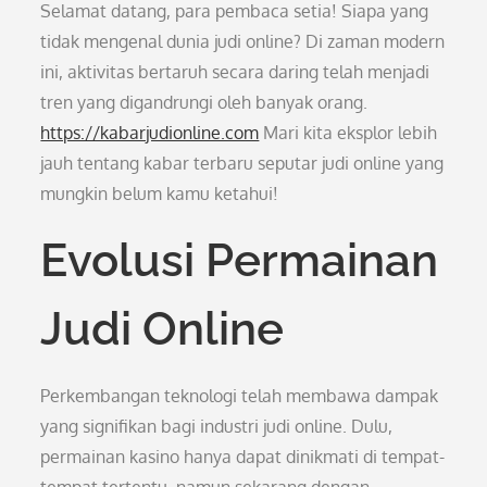
Selamat datang, para pembaca setia! Siapa yang
tidak mengenal dunia judi online? Di zaman modern
ini, aktivitas bertaruh secara daring telah menjadi
tren yang digandrungi oleh banyak orang.
https://kabarjudionline.com
Mari kita eksplor lebih
jauh tentang kabar terbaru seputar judi online yang
mungkin belum kamu ketahui!
Evolusi Permainan
Judi Online
Perkembangan teknologi telah membawa dampak
yang signifikan bagi industri judi online. Dulu,
permainan kasino hanya dapat dinikmati di tempat-