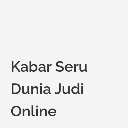
Kabar Seru
Dunia Judi
Online