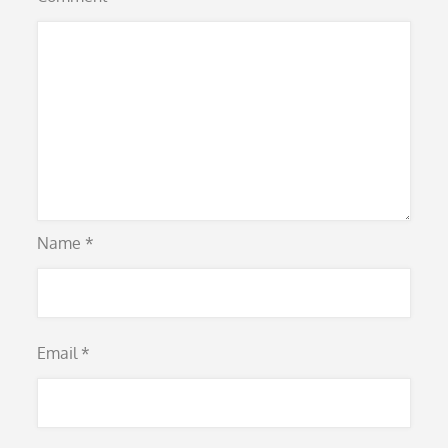
Name
*
Email
*