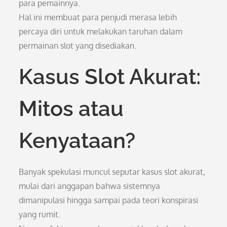
para pemainnya.
Hal ini membuat para penjudi merasa lebih
percaya diri untuk melakukan taruhan dalam
permainan slot yang disediakan.
Kasus Slot Akurat:
Mitos atau
Kenyataan?
Banyak spekulasi muncul seputar kasus slot akurat,
mulai dari anggapan bahwa sistemnya
dimanipulasi hingga sampai pada teori konspirasi
yang rumit.