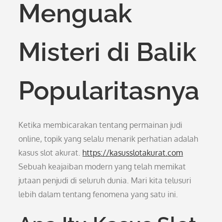
Menguak
Misteri di Balik
Popularitasnya
Ketika membicarakan tentang permainan judi
online, topik yang selalu menarik perhatian adalah
kasus slot akurat.
https://kasusslotakurat.com
Sebuah keajaiban modern yang telah memikat
jutaan penjudi di seluruh dunia. Mari kita telusuri
lebih dalam tentang fenomena yang satu ini.