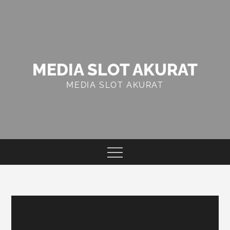
Skip
to
content
MEDIA SLOT AKURAT
MEDIA SLOT AKURAT