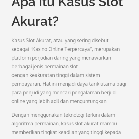
Apa Itu Kasus Slot
Akurat?
Kasus Slot Akurat, atau yang sering disebut
sebagai “Kasino Online Terpercaya”, merupakan
platform perjudian daring yang menawarkan
berbagai jenis permainan slot
dengan keakuratan tinggi dalam sistem
pembayaran. Hal ini menjadi daya tarik utama bagi
para penjudi yang mencari pengalaman berjudi
online yang lebih adil dan menguntungkan.
Dengan menggunakan teknologi terkini dalam
algoritma permainan, kasus slot akurat mampu
memberikan tingkat keadilan yang tinggi kepada