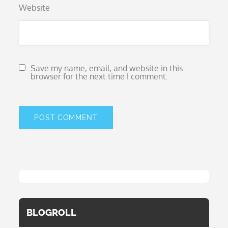
Website
Save my name, email, and website in this
browser for the next time I comment.
BLOGROLL