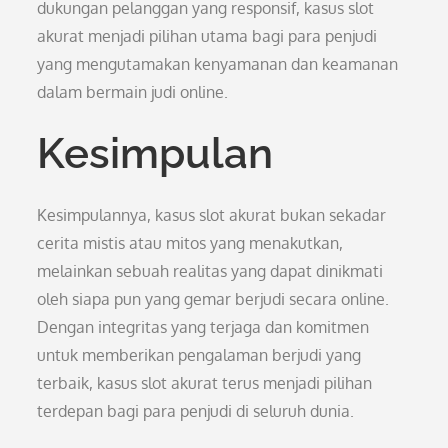
dukungan pelanggan yang responsif, kasus slot
akurat menjadi pilihan utama bagi para penjudi
yang mengutamakan kenyamanan dan keamanan
dalam bermain judi online.
Kesimpulan
Kesimpulannya, kasus slot akurat bukan sekadar
cerita mistis atau mitos yang menakutkan,
melainkan sebuah realitas yang dapat dinikmati
oleh siapa pun yang gemar berjudi secara online.
Dengan integritas yang terjaga dan komitmen
untuk memberikan pengalaman berjudi yang
terbaik, kasus slot akurat terus menjadi pilihan
terdepan bagi para penjudi di seluruh dunia.