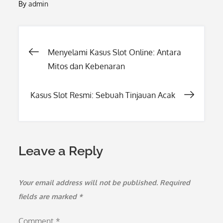
By
admin
Post
Menyelami Kasus Slot Online: Antara
Mitos dan Kebenaran
navigation
Kasus Slot Resmi: Sebuah Tinjauan Acak
Leave a Reply
Your email address will not be published.
Required
fields are marked
*
Comment
*