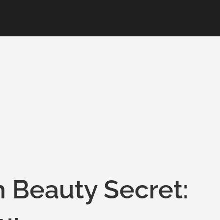
 Beauty Secret: