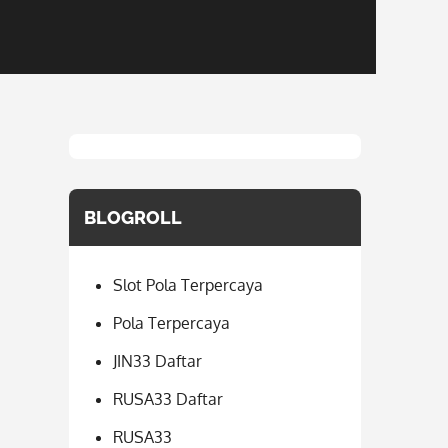
BLOGROLL
Slot Pola Terpercaya
Pola Terpercaya
JIN33 Daftar
RUSA33 Daftar
RUSA33