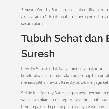
Senyum Keerthy Suresh juga selalu terlihat cer
akan vitamin C. Buah-buahan seperti jeruk dan st
secara alami.
Tubuh Sehat dan 
Suresh
Keerthy Suresh tidak hanya mengutamakan kecant
keseluruhan. Ia rutin berolahraga setiap hari un
menjadi pilihan favorit Keerthy untuk menjaga kek
Selain itu, Keerthy Suresh juga sangat perhati
yang kaya akan nutrisi seperti sayuran, buah-buaha
berdampak pada penampilan fisiknya yang prima,