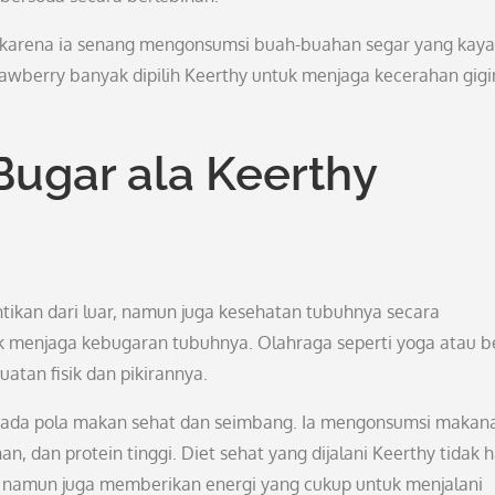
ah karena ia senang mengonsumsi buah-buahan segar yang kaya
rawberry banyak dipilih Keerthy untuk menjaga kecerahan gig
Bugar ala Keerthy
ikan dari luar, namun juga kesehatan tubuhnya secara
tuk menjaga kebugaran tubuhnya. Olahraga seperti yoga atau be
uatan fisik dan pikirannya.
an pada pola makan sehat dan seimbang. Ia mengonsumsi makan
n, dan protein tinggi. Diet sehat yang dijalani Keerthy tidak 
 namun juga memberikan energi yang cukup untuk menjalani