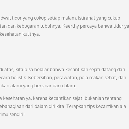
adwal tidur yang cukup setiap malam. Istirahat yang cukup
an dan kebugaran tubuhnya. Keerthy percaya bahwa tidur y
kesehatan kulitnya.
i atas, kita bisa belajar bahwa kecantikan sejati datang dari
cara holistik. Kebersihan, perawatan, pola makan sehat, dan
ntikan alami yang bersinar dari dalam.
a kesehatan ya, karena kecantikan sejati bukanlah tentang
bahagiaan dari dalam diri kita. Terapkan tips kecantikan ala
rimu sendiri!