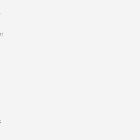
,
ri
k