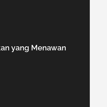
ikan yang Menawan