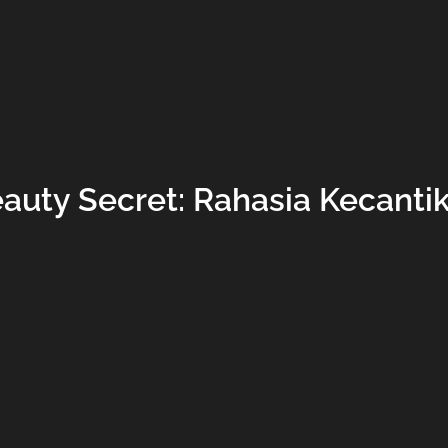
eauty Secret: Rahasia Kecant