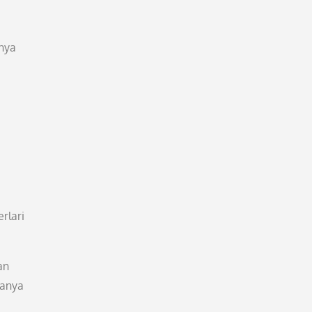
inya
rlari
an
hanya