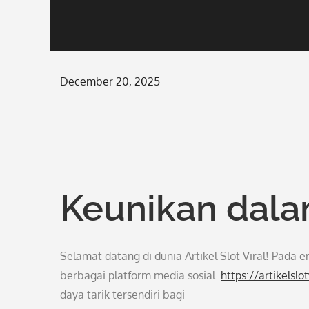
Posted
December 20, 2025
on
Keunikan dalam
Selamat datang di dunia Artikel Slot Viral! Pada e
berbagai platform media sosial.
https://artikelslot
daya tarik tersendiri bagi