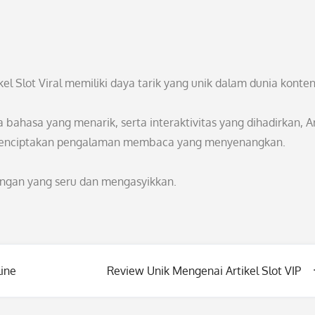
kel Slot Viral memiliki daya tarik yang unik dalam dunia konte
bahasa yang menarik, serta interaktivitas yang dihadirkan, Ar
menciptakan pengalaman membaca yang menyenangkan.
angan yang seru dan mengasyikkan.
line
Review Unik Mengenai Artikel Slot VIP