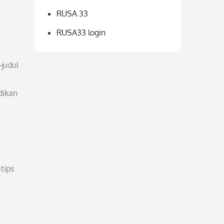
RUSA 33
RUSA33 login
judul
dikan
tips