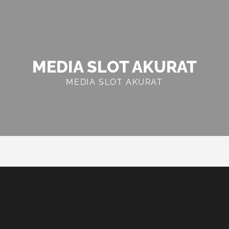
MEDIA SLOT AKURAT
MEDIA SLOT AKURAT