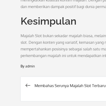
meningkatkan kualitas konten majalah. Dengan par
dan memberikan dampak positif bagi dunia permai
Kesimpulan
Majalah Slot bukan sekadar majalah biasa, melai
slot. Dengan konten yang variatif, kemasan yang
mempertahankan posisinya sebagai salah satu maja
perkembangan majalah ini untuk mendapatkan infor
By
admin
Membahas Serunya Majalah Slot Terbaru
Post
navigation