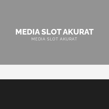
MEDIA SLOT AKURAT
MEDIA SLOT AKURAT