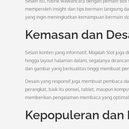
Selain itu, rubrik wawancara dengan pemain slot
memperoleh insight dan tips bermain langsung da
yang ingin meningkatkan kemampuan bermain slo
Kemasan dan Des
Selain konten yang informatif, Majalah Slot juga
hingga layout halaman dalam, segalanya diranca
dan gambar yang berkualitas tinggi membuat pem
Desain yang responsif juga membuat pembaca da
perangkat, baik itu ponsel, tablet, maupun komp
memberikan pengalaman membaca yang optimal
Kepopuleran dan