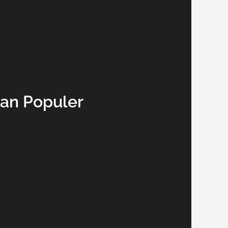
ran Populer