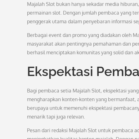
Majalah Slot bukan hanya sekadar media hiburan, 
permainan slot. Dengan jumlah pembaca yang ter
penggerak utama dalam penyebaran informasi sepu
Berbagai event dan promo yang diadakan oleh M
masyarakat akan pentingnya pemahaman dan peng
berhasil menciptakan komunitas yang solid dan a
Ekspektasi Pemba
Bagi pembaca setia Majalah Slot, ekspektasi yang t
mengharapkan konten-konten yang bermanfaat, akt
berupaya untuk memenuhi ekspektasi pembacany
menarik tapi juga relevan.
Pesan dari redaksi Majalah Slot untuk pembaca