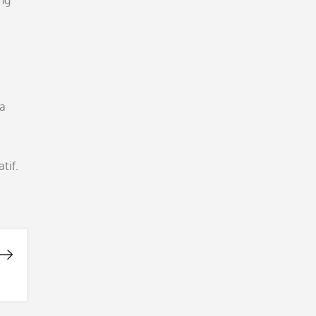
ang
ta
tif.