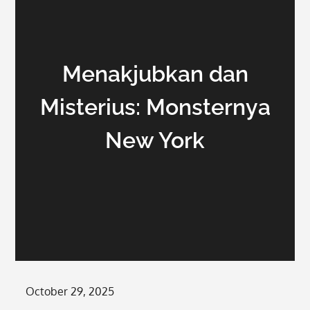
Menakjubkan dan
Misterius: Monsternya
New York
Posted
October 29, 2025