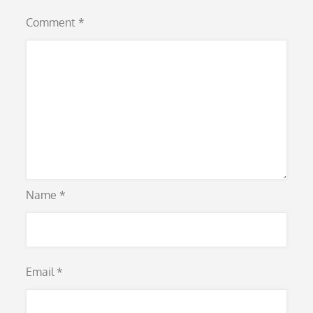
Comment
*
Name
*
Email
*