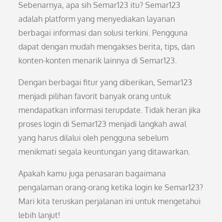
Sebenarnya, apa sih Semar123 itu? Semar123
adalah platform yang menyediakan layanan
berbagai informasi dan solusi terkini. Pengguna
dapat dengan mudah mengakses berita, tips, dan
konten-konten menarik lainnya di Semar123.
Dengan berbagai fitur yang diberikan, Semar123
menjadi pilihan favorit banyak orang untuk
mendapatkan informasi terupdate. Tidak heran jika
proses login di Semar123 menjadi langkah awal
yang harus dilalui oleh pengguna sebelum
menikmati segala keuntungan yang ditawarkan.
Apakah kamu juga penasaran bagaimana
pengalaman orang-orang ketika login ke Semar123?
Mari kita teruskan perjalanan ini untuk mengetahui
lebih lanjut!