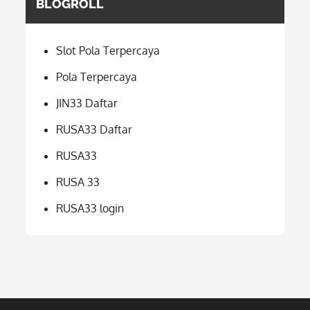
BLOGROLL
Slot Pola Terpercaya
Pola Terpercaya
JIN33 Daftar
RUSA33 Daftar
RUSA33
RUSA 33
RUSA33 login