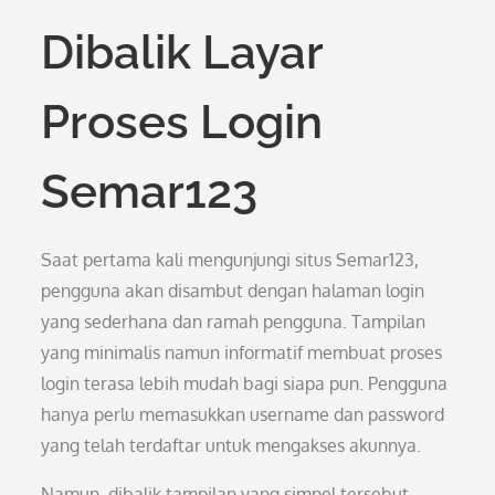
Dibalik Layar
Proses Login
Semar123
Saat pertama kali mengunjungi situs Semar123,
pengguna akan disambut dengan halaman login
yang sederhana dan ramah pengguna. Tampilan
yang minimalis namun informatif membuat proses
login terasa lebih mudah bagi siapa pun. Pengguna
hanya perlu memasukkan username dan password
yang telah terdaftar untuk mengakses akunnya.
Namun, dibalik tampilan yang simpel tersebut,