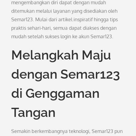
mengembangkan diri dapat dengan mudah
ditemukan melalui layanan yang disediakan oleh
Semar123. Mulai dari artikel inspiratif hingga tips
praktis sehari-hari, semua dapat diakses dengan
mudah setelah sukses login ke akun Semar123.
Melangkah Maju
dengan Semar123
di Genggaman
Tangan
Semakin berkembangnya teknologi, Semar123 pun