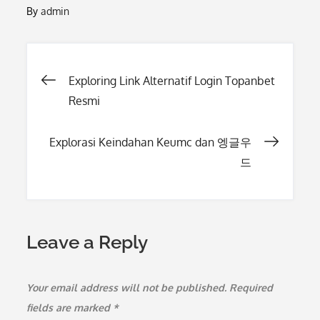
By
admin
Post
Exploring Link Alternatif Login Topanbet
Resmi
navigation
Explorasi Keindahan Keumc dan 엥글우
드
Leave a Reply
Your email address will not be published.
Required
fields are marked
*