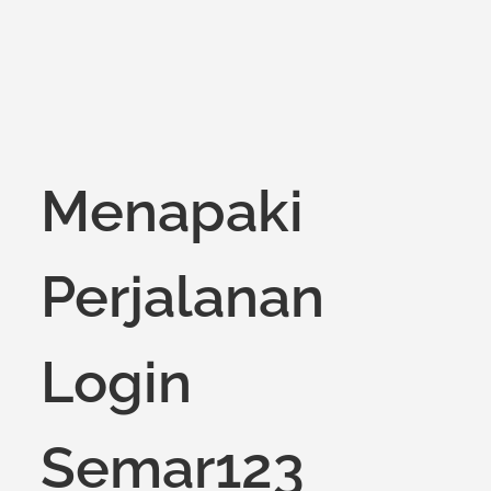
Menapaki
Perjalanan
Login
Semar123