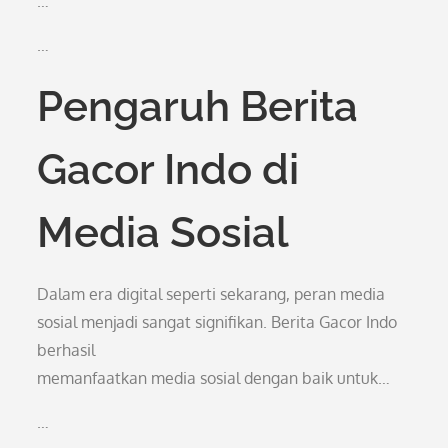
…
…
Pengaruh Berita
Gacor Indo di
Media Sosial
Dalam era digital seperti sekarang, peran media
sosial menjadi sangat signifikan. Berita Gacor Indo
berhasil
memanfaatkan media sosial dengan baik untuk…
…