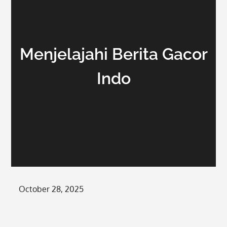
Menjelajahi Berita Gacor
Indo
Posted
October 28, 2025
on