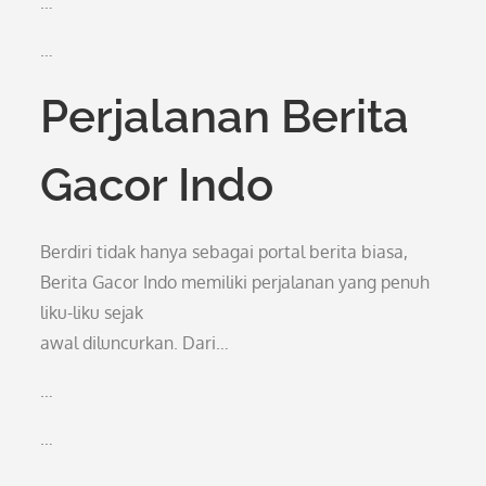
…
…
Perjalanan Berita
Gacor Indo
Berdiri tidak hanya sebagai portal berita biasa,
Berita Gacor Indo memiliki perjalanan yang penuh
liku-liku sejak
awal diluncurkan. Dari…
…
…