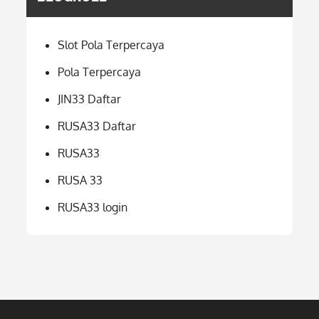
Slot Pola Terpercaya
Pola Terpercaya
JIN33 Daftar
RUSA33 Daftar
RUSA33
RUSA 33
RUSA33 login