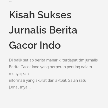
…
Kisah Sukses
Jurnalis Berita
Gacor Indo
Di balik setiap berita menarik, terdapat tim jurnalis
Berita Gacor Indo yang berperan penting dalam
menyajikan
informasi yang akurat dan aktual. Salah satu
jurnalisnya,…
…