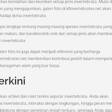
an keindahan dan keunikan setiap jenis invertebrata. Mulai d
 yang mengagumkan, galeri foto di kfinvertebrates.net akan
adap dunia invertebrata.
ripsi lengkap tentang masing-masing spesies invertebrata yang
an makan, dan karakteristik unik dari setiap jenis akan memba
 invertebrata.
aleri foto ini juga dapat menjadi referensi yang berharga
nvertebrates.net memberikan kontribusi positif dalam memperl
karagaman alam yang luar biasa.
erkini
ikan artikel dan riset terkini seputar invertebrata. Anda akan
i invertebrata, interaksi dengan lingkungan, hingga peran me
 didukung dengan penelitian ilmiah terbaru, sehingga Anda dap