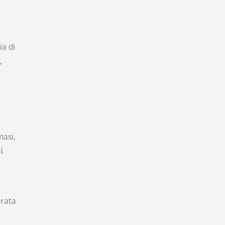
ia di
,
masi,
l
brata