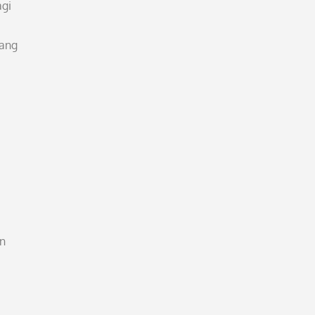
agi
rang
an