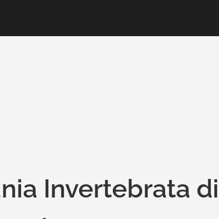
nia Invertebrata di