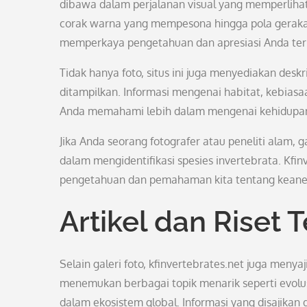
dibawa dalam perjalanan visual yang memperlihatk
corak warna yang mempesona hingga pola gerakan
memperkaya pengetahuan dan apresiasi Anda terh
Tidak hanya foto, situs ini juga menyediakan desk
ditampilkan. Informasi mengenai habitat, kebiasa
Anda memahami lebih dalam mengenai kehidupan
Jika Anda seorang fotografer atau peneliti alam, g
dalam mengidentifikasi spesies invertebrata. Kfi
pengetahuan dan pemahaman kita tentang keane
Artikel dan Riset T
Selain galeri foto, kfinvertebrates.net juga menyaj
menemukan berbagai topik menarik seperti evolus
dalam ekosistem global. Informasi yang disajikan