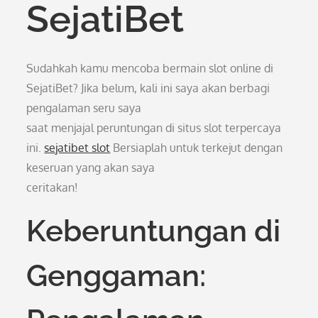
SejatiBet
Sudahkah kamu mencoba bermain slot online di
SejatiBet? Jika belum, kali ini saya akan berbagi
pengalaman seru saya
saat menjajal peruntungan di situs slot terpercaya
ini.
sejatibet slot
Bersiaplah untuk terkejut dengan
keseruan yang akan saya
ceritakan!
Keberuntungan di
Genggaman: