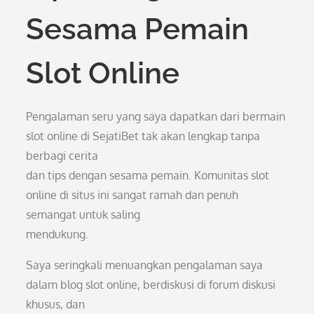
Sesama Pemain
Slot Online
Pengalaman seru yang saya dapatkan dari bermain
slot online di SejatiBet tak akan lengkap tanpa
berbagi cerita
dan tips dengan sesama pemain. Komunitas slot
online di situs ini sangat ramah dan penuh
semangat untuk saling
mendukung.
Saya seringkali menuangkan pengalaman saya
dalam blog slot online, berdiskusi di forum diskusi
khusus, dan