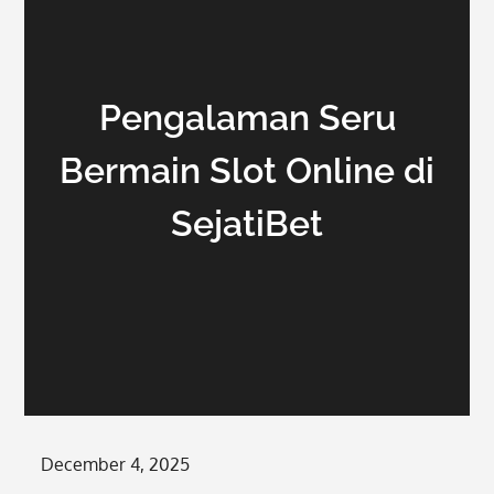
Pengalaman Seru
Bermain Slot Online di
SejatiBet
Posted
December 4, 2025