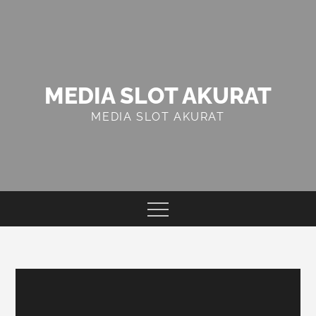
Skip
to
content
MEDIA SLOT AKURAT
MEDIA SLOT AKURAT