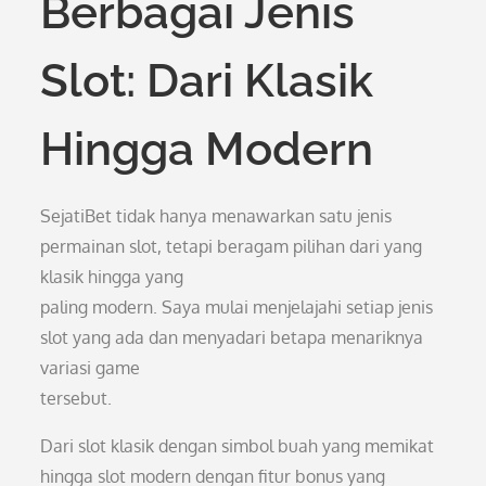
Berbagai Jenis
Slot: Dari Klasik
Hingga Modern
SejatiBet tidak hanya menawarkan satu jenis
permainan slot, tetapi beragam pilihan dari yang
klasik hingga yang
paling modern. Saya mulai menjelajahi setiap jenis
slot yang ada dan menyadari betapa menariknya
variasi game
tersebut.
Dari slot klasik dengan simbol buah yang memikat
hingga slot modern dengan fitur bonus yang