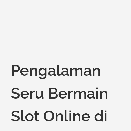
on
Pengalaman
Seru Bermain
Slot Online di