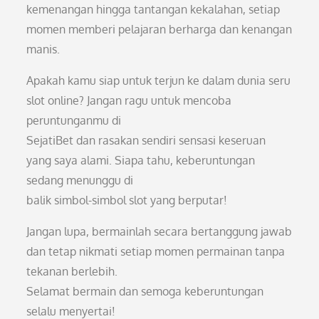
kemenangan hingga tantangan kekalahan, setiap
momen memberi pelajaran berharga dan kenangan
manis.
Apakah kamu siap untuk terjun ke dalam dunia seru
slot online? Jangan ragu untuk mencoba
peruntunganmu di
SejatiBet dan rasakan sendiri sensasi keseruan
yang saya alami. Siapa tahu, keberuntungan
sedang menunggu di
balik simbol-simbol slot yang berputar!
Jangan lupa, bermainlah secara bertanggung jawab
dan tetap nikmati setiap momen permainan tanpa
tekanan berlebih.
Selamat bermain dan semoga keberuntungan
selalu menyertai!