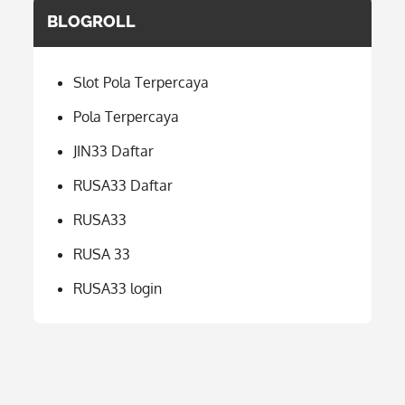
BLOGROLL
Slot Pola Terpercaya
Pola Terpercaya
JIN33 Daftar
RUSA33 Daftar
RUSA33
RUSA 33
RUSA33 login