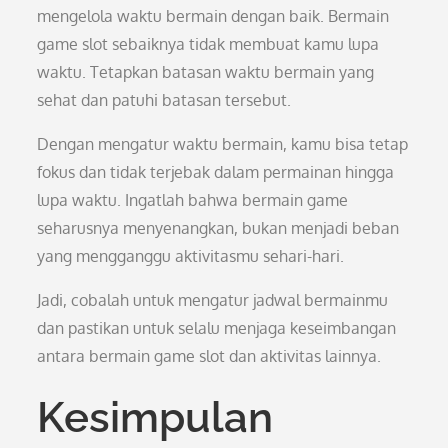
mengelola waktu bermain dengan baik. Bermain
game slot sebaiknya tidak membuat kamu lupa
waktu. Tetapkan batasan waktu bermain yang
sehat dan patuhi batasan tersebut.
Dengan mengatur waktu bermain, kamu bisa tetap
fokus dan tidak terjebak dalam permainan hingga
lupa waktu. Ingatlah bahwa bermain game
seharusnya menyenangkan, bukan menjadi beban
yang mengganggu aktivitasmu sehari-hari.
Jadi, cobalah untuk mengatur jadwal bermainmu
dan pastikan untuk selalu menjaga keseimbangan
antara bermain game slot dan aktivitas lainnya.
Kesimpulan