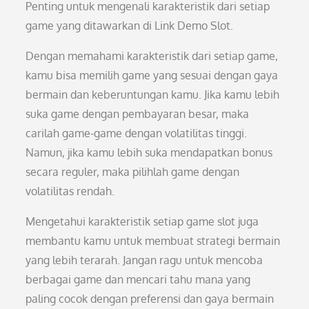
Penting untuk mengenali karakteristik dari setiap
game yang ditawarkan di Link Demo Slot.
Dengan memahami karakteristik dari setiap game,
kamu bisa memilih game yang sesuai dengan gaya
bermain dan keberuntungan kamu. Jika kamu lebih
suka game dengan pembayaran besar, maka
carilah game-game dengan volatilitas tinggi.
Namun, jika kamu lebih suka mendapatkan bonus
secara reguler, maka pilihlah game dengan
volatilitas rendah.
Mengetahui karakteristik setiap game slot juga
membantu kamu untuk membuat strategi bermain
yang lebih terarah. Jangan ragu untuk mencoba
berbagai game dan mencari tahu mana yang
paling cocok dengan preferensi dan gaya bermain