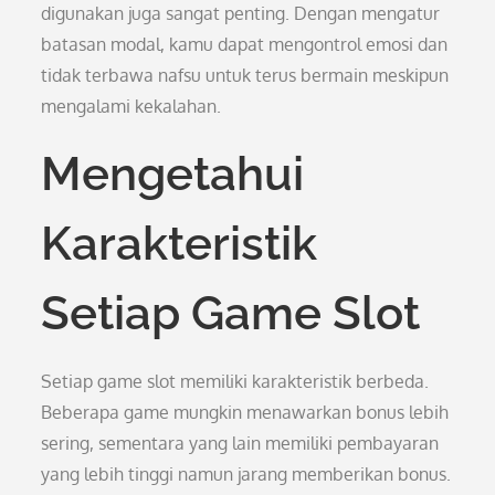
digunakan juga sangat penting. Dengan mengatur
batasan modal, kamu dapat mengontrol emosi dan
tidak terbawa nafsu untuk terus bermain meskipun
mengalami kekalahan.
Mengetahui
Karakteristik
Setiap Game Slot
Setiap game slot memiliki karakteristik berbeda.
Beberapa game mungkin menawarkan bonus lebih
sering, sementara yang lain memiliki pembayaran
yang lebih tinggi namun jarang memberikan bonus.