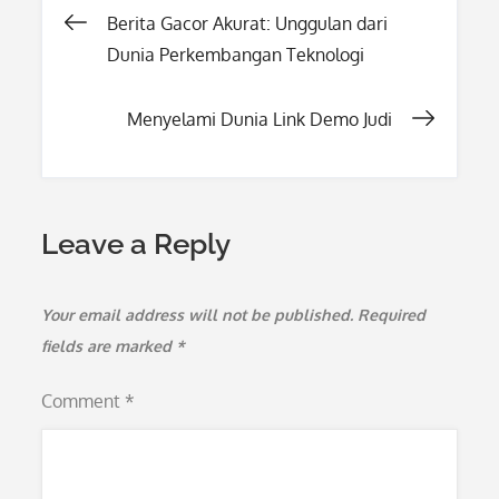
Post
Berita Gacor Akurat: Unggulan dari
Dunia Perkembangan Teknologi
navigation
Menyelami Dunia Link Demo Judi
Leave a Reply
Your email address will not be published.
Required
fields are marked
*
Comment
*