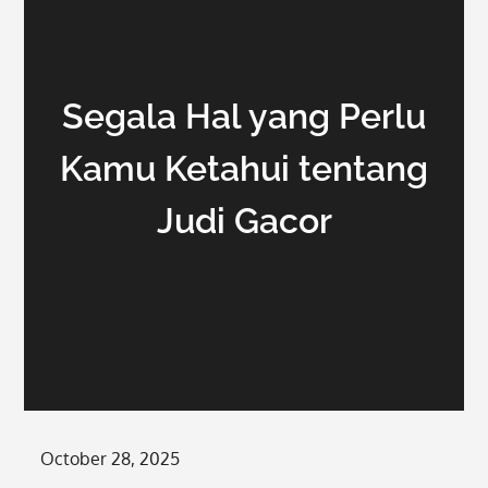
Segala Hal yang Perlu
Kamu Ketahui tentang
Judi Gacor
Posted
October 28, 2025