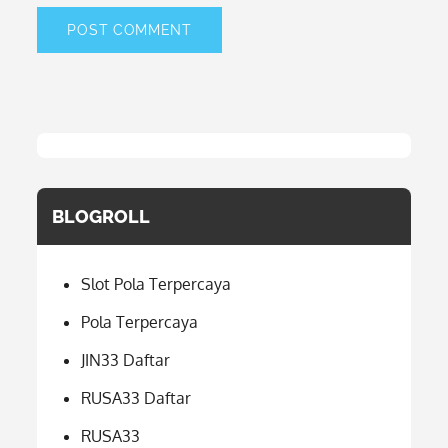
BLOGROLL
Slot Pola Terpercaya
Pola Terpercaya
JIN33 Daftar
RUSA33 Daftar
RUSA33