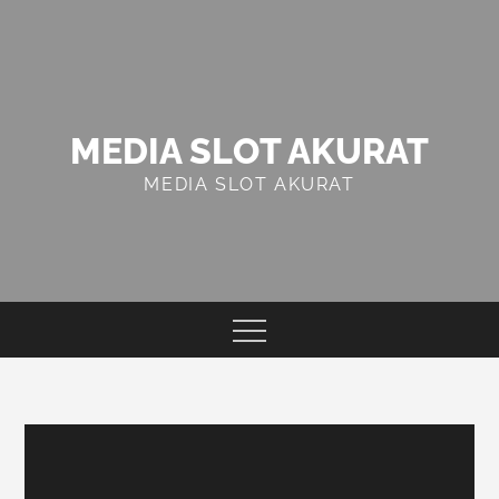
Skip
to
content
MEDIA SLOT AKURAT
MEDIA SLOT AKURAT