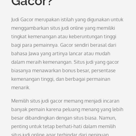
Gacor?
Judi Gacor merupakan istilah yang digunakan untuk
menggambarkan situs judi online yang memiliki
tingkat kemenangan atau keberuntungan tinggi
bagi para pemainnya. Gacor sendiri berasal dari
bahasa Jawa yang artinya lancar atau mudah
dalam meraih kemenangan. Situs judi yang gacor
biasanya menawarkan bonus besar, persentase
kemenangan tinggi, dan berbagai permainan
menarik.
Memilih situs judi gacor memang menjadi incaran
banyak pemain karena peluang menang yang lebih
besar dibandingkan dengan situs biasa. Namun,
penting untuk tetap berhati-hati dalam memilih
situs judi online agar terhindar dari penipuan.