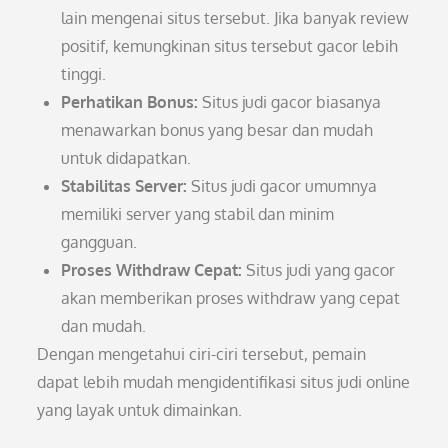
lain mengenai situs tersebut. Jika banyak review
positif, kemungkinan situs tersebut gacor lebih
tinggi.
Perhatikan Bonus:
Situs judi gacor biasanya
menawarkan bonus yang besar dan mudah
untuk didapatkan.
Stabilitas Server:
Situs judi gacor umumnya
memiliki server yang stabil dan minim
gangguan.
Proses Withdraw Cepat:
Situs judi yang gacor
akan memberikan proses withdraw yang cepat
dan mudah.
Dengan mengetahui ciri-ciri tersebut, pemain
dapat lebih mudah mengidentifikasi situs judi online
yang layak untuk dimainkan.