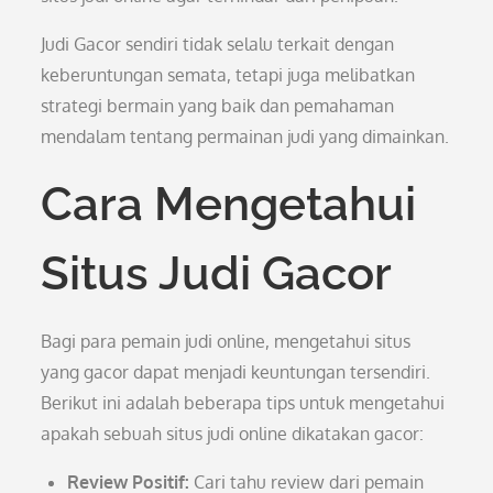
Judi Gacor sendiri tidak selalu terkait dengan
keberuntungan semata, tetapi juga melibatkan
strategi bermain yang baik dan pemahaman
mendalam tentang permainan judi yang dimainkan.
Cara Mengetahui
Situs Judi Gacor
Bagi para pemain judi online, mengetahui situs
yang gacor dapat menjadi keuntungan tersendiri.
Berikut ini adalah beberapa tips untuk mengetahui
apakah sebuah situs judi online dikatakan gacor:
Review Positif:
Cari tahu review dari pemain