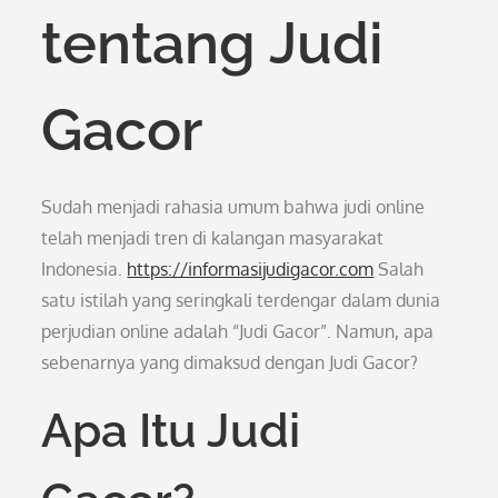
tentang Judi
Gacor
Sudah menjadi rahasia umum bahwa judi online
telah menjadi tren di kalangan masyarakat
Indonesia.
https://informasijudigacor.com
Salah
satu istilah yang seringkali terdengar dalam dunia
perjudian online adalah “Judi Gacor”. Namun, apa
sebenarnya yang dimaksud dengan Judi Gacor?
Apa Itu Judi