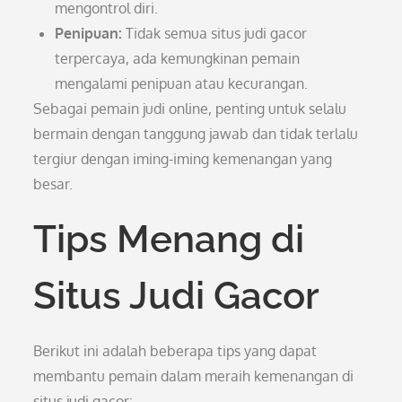
mengontrol diri.
Penipuan:
Tidak semua situs judi gacor
terpercaya, ada kemungkinan pemain
mengalami penipuan atau kecurangan.
Sebagai pemain judi online, penting untuk selalu
bermain dengan tanggung jawab dan tidak terlalu
tergiur dengan iming-iming kemenangan yang
besar.
Tips Menang di
Situs Judi Gacor
Berikut ini adalah beberapa tips yang dapat
membantu pemain dalam meraih kemenangan di
situs judi gacor: