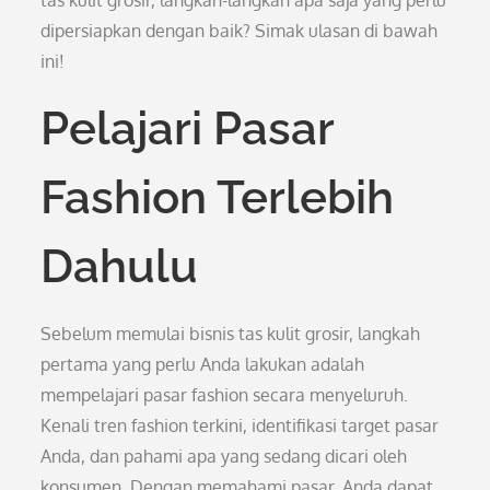
tas kulit grosir, langkah-langkah apa saja yang perlu
dipersiapkan dengan baik? Simak ulasan di bawah
ini!
Pelajari Pasar
Fashion Terlebih
Dahulu
Sebelum memulai bisnis tas kulit grosir, langkah
pertama yang perlu Anda lakukan adalah
mempelajari pasar fashion secara menyeluruh.
Kenali tren fashion terkini, identifikasi target pasar
Anda, dan pahami apa yang sedang dicari oleh
konsumen. Dengan memahami pasar, Anda dapat