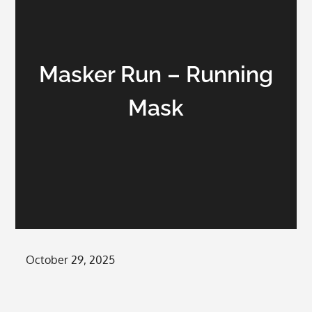
Masker Run – Running
Mask
Posted
October 29, 2025
on