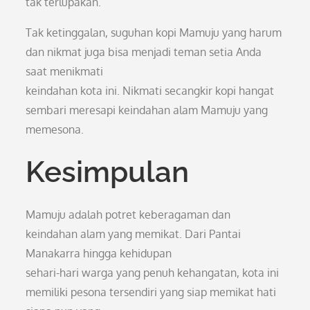
tak terlupakan.
Tak ketinggalan, suguhan kopi Mamuju yang harum
dan nikmat juga bisa menjadi teman setia Anda
saat menikmati
keindahan kota ini. Nikmati secangkir kopi hangat
sembari meresapi keindahan alam Mamuju yang
memesona.
Kesimpulan
Mamuju adalah potret keberagaman dan
keindahan alam yang memikat. Dari Pantai
Manakarra hingga kehidupan
sehari-hari warga yang penuh kehangatan, kota ini
memiliki pesona tersendiri yang siap memikat hati