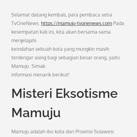
Selamat datang kembali, para pembaca setia
TvOneNews.
https://mamuju-tvonenews.com
Pada
kesempatan kali ini, kita akan bersama-sama
menjelajahi
keindahan sebuah kota yang mungkin masih
terdengar asing bagi sebagian besar orang, yaitu
Mamuju. Simak
informasi menarik berikut!
Misteri Eksotisme
Mamuju
Mamuju adalah ibu kota dari Provinsi Sulawesi