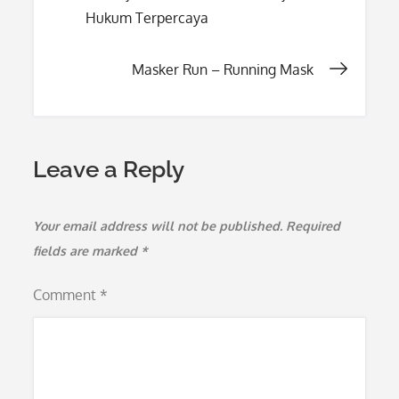
Hukum Terpercaya
navigation
Masker Run – Running Mask
Leave a Reply
Your email address will not be published.
Required
fields are marked
*
Comment
*