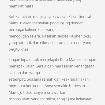
memikat mata.
Ketika malam menjelang, kawasan Pasar Sentral
Mamuju akan memukau pengunjung dengan
berbagai kuliner khas yang
menggugah selera. Rasakan sensasi kuliner lokal
yang autentik dan nikmati keramaian pasar yang
begitu khas.
Jangan lupa untuk menjelajahi Kota Mamuju dengan
menapaki Jalan Gereja dan merasakan kehangatan
sapaan dari warga
setempat. Suasana ramah dan keakraban akan
membuat kunjungan Anda semakin berkesan.
Mamuju tidak hanya menawarkan
pesona alam yang memikat, tetapi juga kekayaan