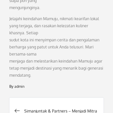
siapa pun yang
mengunjunginya.
Jelajahi keindahan Mamuju, nikmati kearifan lokal
yang terjaga, dan rasakan kelezatan kuliner
khasnya. Setiap
sudut kota ini menyimpan cerita dan pengalaman
berharga yang patut untuk Anda telusuri. Mari
bersama-sama
menjaga dan melestarikan keindahan Mamuju agar
tetap menjadi destinasi yang menarik bagi generasi
mendatang.
By
admin
Post
Simanjuntak & Partners – Menjadi Mitra